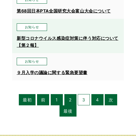
第68回日本PTA全国研究大会富山大会について
お知らせ
新型コロナウイルス感染症対策に伴う対応について
【第２報】
お知らせ
９月入学の議論に関する緊急要望書
最初
前
1
2
3
4
次
最後