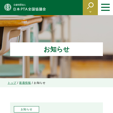
このページの本文へ
お知らせ
現
トップ
/
新着情報
/
お知らせ
在
の
位
置：
お知らせ