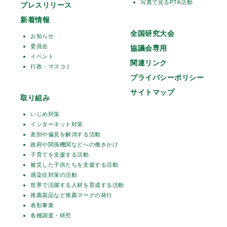
写真で見るPTA活動
プレスリリース
新着情報
全国研究大会
お知らせ
委員会
協議会専用
イベント
関連リンク
行政・マスコミ
プライバシーポリシー
サイトマップ
取り組み
いじめ対策
インターネット対策
差別や偏見を解消する活動
政府や関係機関などへの働きかけ
子育てを支援する活動
被災した子供たちを支援する活動
感染症対策の活動
世界で活躍する人材を育成する活動
推薦賞品など推薦マークの発行
表彰事業
各種調査・研究